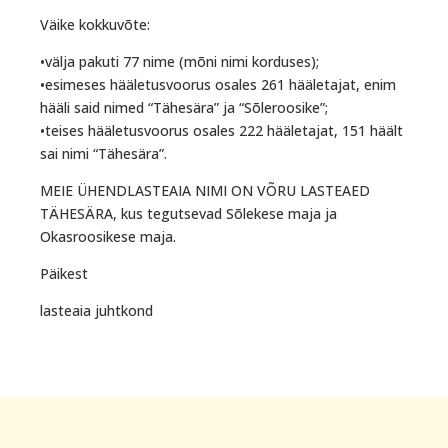
Väike kokkuvõte:
•välja pakuti 77 nime (mõni nimi korduses);
•esimeses hääletusvoorus osales 261 hääletajat, enim
hääli said nimed “Tähesära” ja “Sõleroosike”;
•teises hääletusvoorus osales 222 hääletajat, 151 häält
sai nimi “Tähesära”.
MEIE ÜHENDLASTEAIA NIMI ON VÕRU LASTEAED
TÄHESÄRA, kus tegutsevad Sõlekese maja ja
Okasroosikese maja.
Päikest
lasteaia juhtkond