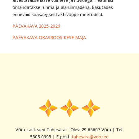
arvestatakse laste võimete ja huvidega. Teadmisi
omandatakse rühma ja alarühmadena, kasutades
erinevaid kaasaegseid aktiivõppe meetodeid.
PÄEVAKAVA 2025-2026
PÄEVAKAVA OKASROOSIKESE MAJA
Võru Lasteaed Tähesära | Olevi 29 65607 Võru | Tel:
5305 0995 | E-post:
tahesara@voru.ee