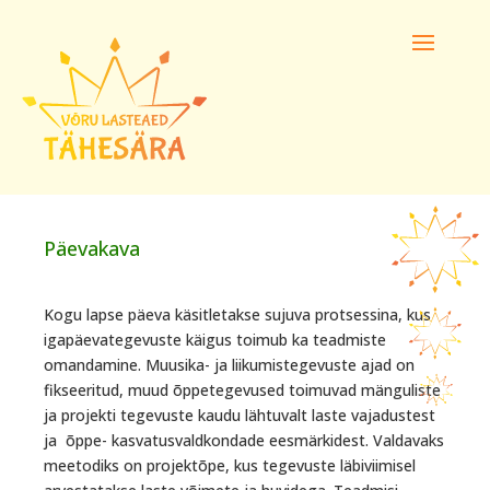
Päevakava
Kogu lapse päeva käsitletakse sujuva protsessina, kus
igapäevategevuste käigus toimub ka teadmiste
omandamine. Muusika- ja liikumistegevuste ajad on
fikseeritud, muud õppetegevused toimuvad mänguliste
ja projekti tegevuste kaudu lähtuvalt laste vajadustest
ja õppe- kasvatusvaldkondade eesmärkidest. Valdavaks
meetodiks on projektõpe, kus tegevuste läbiviimisel