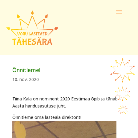
Õnnitleme!
10. nov. 2020
Tiina Kala on nominent 2020 Eestimaa õpib ja tänab –
Aasta haridusasutuse juht.
Õnnitleme oma lasteaia direktorit!