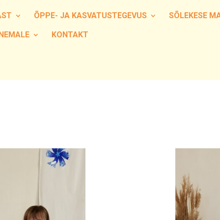
AST
ÕPPE- JA KASVATUSTEGEVUS
SÕLEKESE M
NEMALE
KONTAKT