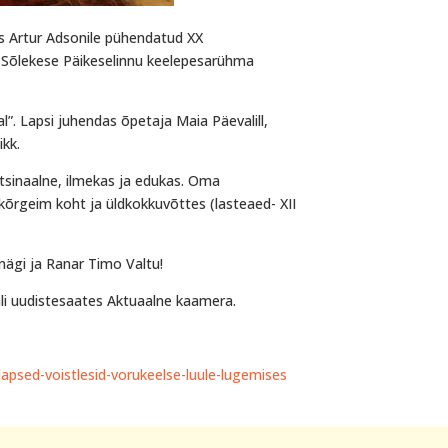
s Artur Adsonile pühendatud XX
ka Sõlekese Päikeselinnu keelepesarühma
”. Lapsi juhendas õpetaja Maia Päevalill,
ikk.
tsinaalne, ilmekas ja edukas. Oma
 kõrgeim koht ja üldkokkuvõttes (lasteaed- XII
imägi ja Ranar Timo Valtu!
ali uudistesaates Aktuaalne kaamera.
psed-voistlesid-vorukeelse-luule-lugemises