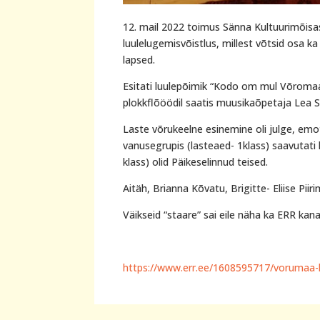
12. mail 2022 toimus Sänna Kultuurimõisa
luulelugemisvõistlus, millest võtsid osa 
lapsed.
Esitati luulepõimik “Kodo om mul Võromaal
plokkflõöödil saatis muusikaõpetaja Lea S
Laste võrukeelne esinemine oli julge, emo
vanusegrupis (lasteaed- 1klass) saavutati
klass) olid Päikeselinnud teised.
Aitäh, Brianna Kõvatu, Brigitte- Eliise Piir
Väikseid “staare” sai eile näha ka ERR kan
https://www.err.ee/1608595717/vorumaa-la