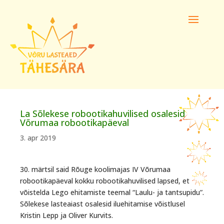
La Sõlekese robootikahuvilised osalesid
Võrumaa robootikapäeval
3. apr 2019
30. märtsil said Rõuge koolimajas IV Võrumaa
robootikapäeval kokku robootikahuvilised lapsed, et
võistelda Lego ehitamiste teemal “Laulu- ja tantsupidu”.
Sõlekese lasteaiast osalesid iluehitamise võistlusel
Kristin Lepp ja Oliver Kurvits.